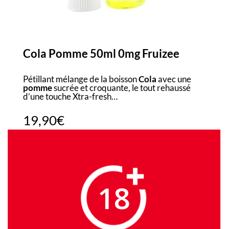
Cola Pomme 50ml 0mg Fruizee
Pétillant mélange de la boisson
Cola
avec une
pomme
sucrée et croquante, le tout rehaussé
d’une touche Xtra-fresh…
19,90
€
En stock
quantité
de
AJOUTER AU PANIER
18
Cola
Pomme
50ml
0mg
Catégorie :
E-Liquides
Étiquettes :
France
,
Fruité
,
Fruizee
Fruizee
,
mentho
,
VG >50%