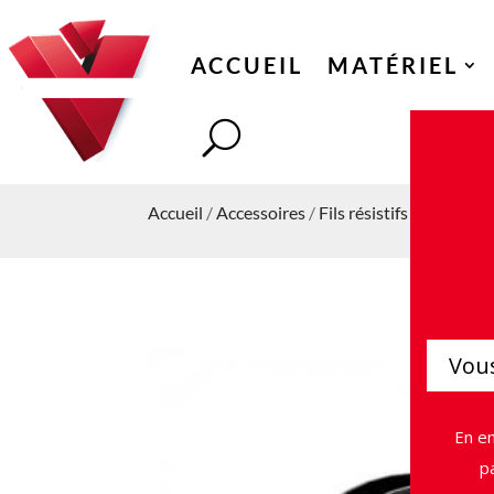
ACCUEIL
MATÉRIEL
Accueil
/
Accessoires
/
Fils résistifs et Coton
/
Vous
En en
p