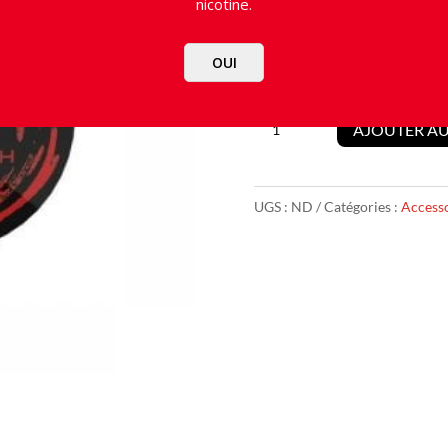
nicotine.
Valeur
OUI
quantité
AJOUTER AU
de
Fil
Inox
UGS :
ND
Catégories :
Accesso
SS316L
Wire
10M
-
Fumytech