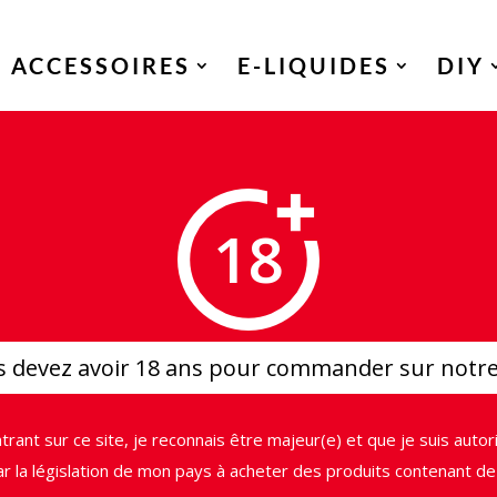
ACCESSOIRES
E-LIQUIDES
DIY
 Fil Inox SS316L Wire 10M – Fumytech
18
Fil Inox SS31
 devez avoir 18 ans pour commander sur notre
3,90
€
trant sur ce site, je reconnais être majeur(e) et que je suis autor
ar la législation de mon pays à acheter des produits contenant de 