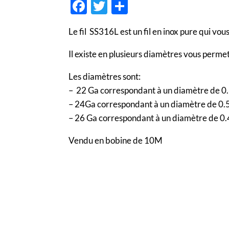
F
T
P
ac
w
ar
Le fil SS316L est un fil en inox pure qui v
e
itt
ta
b
er
g
Il existe en plusieurs diamètres vous permet
o
er
Les diamètres sont:
o
– 22 Ga correspondant à un diamètre de 
k
– 24Ga correspondant à un diamètre de 0
– 26 Ga correspondant à un diamètre de 
Vendu en bobine de 10M