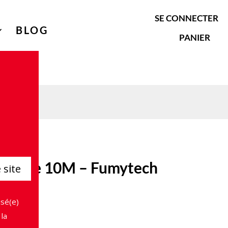
SE CONNECTER
BLOG
PANIER
6L Wire 10M – Fumytech
 site
isé(e)
la