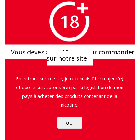
18
Pyrex Sky solo 3.5ml – Vaporesso
Pyrex de remplacement pour le kit sky solo 3.5ml
Vous devez avoir 18 ans pour commander
sur notre site
Vendu à l’unité
2,90
€
En entrant sur ce site, je reconnais être majeur(e)
et que je suis autorisé(e) par la législation de mon
pays à acheter des produits contenant de la
En stock
quantité
nicotine.
de
AJOUTER AU PANIER
Pyrex
Sky
OUI
solo
3.5ml
Catégories :
Accessoires
,
Pièces détachées
Étiquette :
-
Vaporesso
Vaporesso