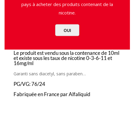
pays à acheter des produits contenant de la
nicotine.
UGS :
ND
Catégorie :
E-Liquides
Étiquettes :
Alfaliquid
,
France
,
Gourmand
,
VG<50%
F
T
P
OUI
ac
w
ar
Somptueux mélange de reglisse et d’anis…
e
itt
ta
Le produit est vendu sous la contenance de 10ml
b
er
g
et existe sous les taux de nicotine 0-3-6-11 et
16mg/ml
o
er
Garanti sans diacetyl, sans paraben…
o
PG/VG: 76/24
k
Fabriquée en France par Alfaliquid