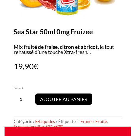
Sea Star 50ml 0mg Fruizee
Mix fruité de fraise, citron et abricot,
le tout
rehaussé d’une touche Xtra-fresh…
19,90
€
En stock
quantité
de
AJOUTER AU PANIER
Sea
Star
50ml
0mg
Catégorie :
E-Liquides
Étiquettes :
France
,
Fruité
,
Fruizee
Fruizee
,
mentho
,
VG >50%